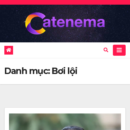
Skip
to
content
Danh mục:
Bơi lội